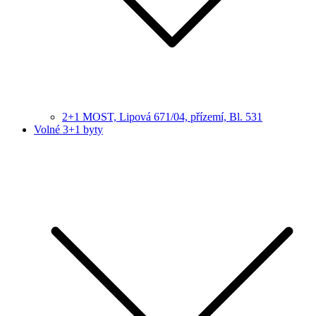
2+1 MOST, Lipová 671/04, přízemí, Bl. 531
Volné 3+1 byty