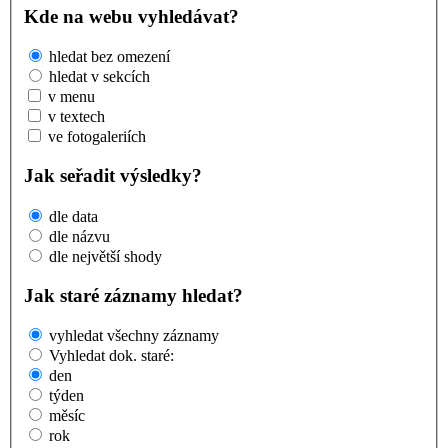
Kde na webu vyhledávat?
hledat bez omezení
hledat v sekcích
v menu
v textech
ve fotogaleriích
Jak seřadit výsledky?
dle data
dle názvu
dle největší shody
Jak staré záznamy hledat?
vyhledat všechny záznamy
Vyhledat dok. staré:
den
týden
měsíc
rok