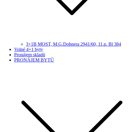
3+1B MOST, M.G.Dobnera 2941/60, 11.p. Bl 384
Volné 4+1 byty
Pronájem skladů
PRONÁJEM BYTŮ