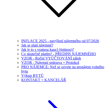
INFLACE 2025 - navýšení nájemného od 07/2026
Jak se platí nájemné?
Jak je to s vratnou kaucí (jistinou)?
Co skutečně platím? - PŘEDPIS NÁJEMNÉHO
VZOR - Roční VYÚČTOVÁNÍ záloh
VZOR - Nájemní smlouva + Protokol
PRO NÁJEMCE: Než se ozvete na pronájem volného
bytu
Výkup BYTŮ
KONTAKT + KANCELÁŘ