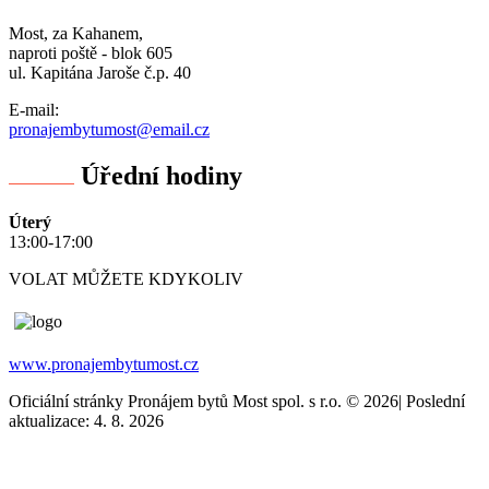
Most, za Kahanem,
naproti poště - blok 605
ul. Kapitána Jaroše č.p. 40
E-mail:
pronajembytumost@email.cz
Úřední hodiny
Úterý
13:00-17:00
VOLAT MŮŽETE KDYKOLIV
www.pronajembytumost.cz
Oficiální stránky Pronájem bytů Most spol. s r.o. © 2026
|
Poslední
aktualizace: 4. 8. 2026